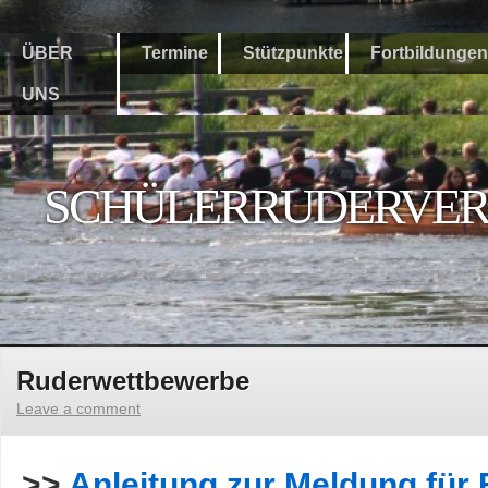
ÜBER
Termine
Stützpunkte
Fortbildungen
UNS
SCHÜLERRUDERVERB
Ruderwettbewerbe
Leave a comment
>>
Anleitung zur Meldung für 